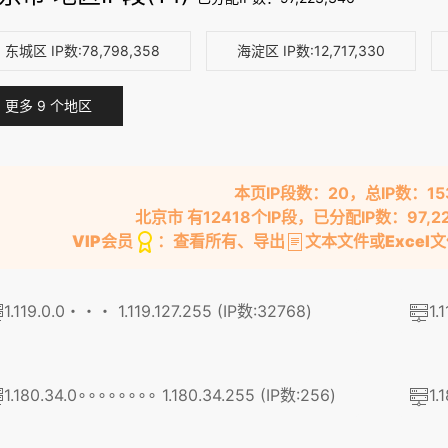
东城区
IP数:78,798,358
海淀区
IP数:12,717,330
更多 9 个地区
本页IP段数：20，总IP数：15
北京市 有12418个IP段，已分配IP数：97,2
VIP会员
：查看所有、导出
文本文件或
Excel
1.119.0.0・・・ 1.119.127.255 (IP数:32768)
1.
1.180.34.0∘∘∘∘∘∘∘∘ 1.180.34.255 (IP数:256)
1.