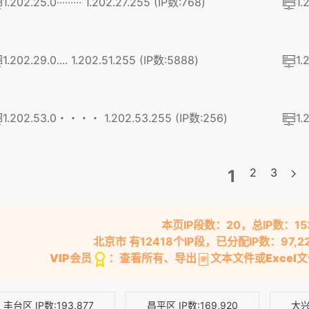
1.202.25.0∙∙∙∙∙∙∙∙∙ 1.202.27.255 (IP数:768)
1.
1.202.29.0.... 1.202.51.255 (IP数:5888)
1.
1.202.53.0・・・・ 1.202.53.255 (IP数:256)
1.
2
3
1
本页IP段数：20，总IP数：15
北京市 有12418个IP段，已分配IP数：97,2
VIP会员
：查看所有、导出
文本文件或
Excel
丰台区
IP数:193,877
昌平区
IP数:169,920
大