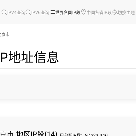
IPV4查询
IPV6查询
世界各国IP段
中国各省IP段
切换主题
北京市
新IP地址信息
京市 地区IP段(14)
已分配IP数：97,223,346